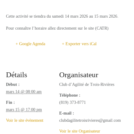
SERVICES
Cette activité se tiendra du samedi 14 mars 2026 au 15 mars 2026.
RESTAURATION
Pour connaître l’horaire allez directement sur le site (CATR)
CAFÉ-BISTRO L’ÉQUESTRIA
LUCKY – BOUFFE DE RUE
+ Google Agenda
+ Exporter vers iCal
ACTIVITÉS
CAMPING
Détails
Organisateur
INSTALLATIONS
Début :
Club d’Agilité de Trois-Rivières
mars 14 @ 08:00 am
CONTACT
Téléphone :
Fin :
(819) 373-8771
COMMANDITAIRES
mars 15 @ 17:00 pm
E-mail :
FR_CA
Voir le site évènement
clubdagilitetroisrivieres@gmail.com
EN_CA
Voir le site Organisateur