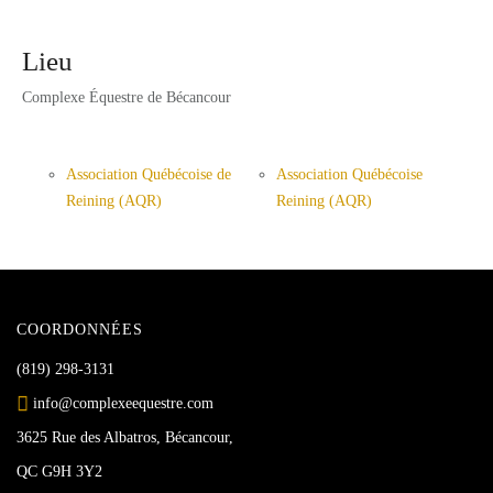
Lieu
Complexe Équestre de Bécancour
Association Québécoise de
Association Québécoise
Reining (AQR)
Reining (AQR)
COORDONNÉES
(819) 298-3131
info@complexeequestre.com
3625 Rue des Albatros, Bécancour,
QC G9H 3Y2