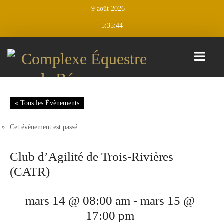
9 août 2026
5:35:44
CALENDRIER
« Tous les Évènements
D’ÉVÉNEMENTS
Cet évènement est passé.
CLASSIQUES
BÉCANCOUR
Club d’Agilité de Trois-Rivières
CLASSIQUE JUMPING BÉCANCOUR
(CATR)
CLASSIQUE ESTIVALE BÉCANCOUR
mars 14 @ 08:00 am
-
mars 15 @
SESSIONS
17:00 pm
D’ENTRAINEMENT