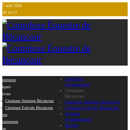
7 août 2026
18:14:13
endrier
Calendrier
vénements
d’événements
ssiques
Classiques
ancour
Bécancour
Classique Jumping Bécancour
Classique Jumping Bécancour
Classique Estivale Bécancour
Classique Estivale Bécancour
Sessions
sions
d’entrainement
ntrainement
Session
sion