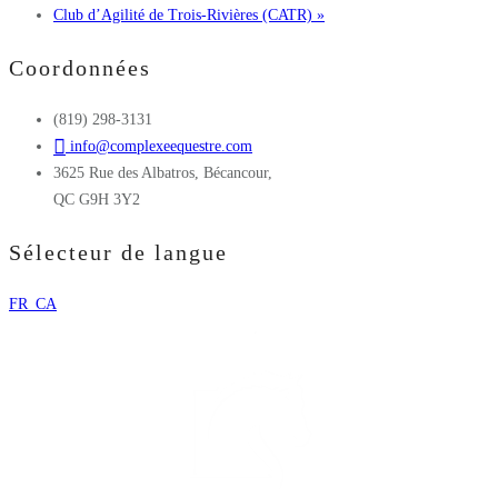
Club d’Agilité de Trois-Rivières (CATR)
»
Coordonnées
(819) 298-3131
info@complexeequestre.com
3625 Rue des Albatros, Bécancour,
QC G9H 3Y2
Sélecteur de langue
FR_CA