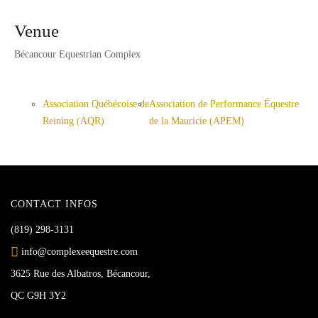
Venue
Bécancour Equestrian Complex
Association Québécoise de
Association de Performance Équestre
Reining (AQR)
de la Mauricie (APEM)
CONTACT INFOS
(819) 298-3131
info@complexeequestre.com
3625 Rue des Albatros, Bécancour,
QC G9H 3Y2