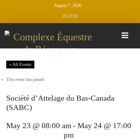
August 7, 2026
16:23:52
CALENDAR
« All Events
D’ÉVÉNEMENTS
This event has passed.
CLASSIQUES
BÉCANCOUR
Société d’Attelage du Bas-Canada
CLASSIQUE JUMPING BÉCANCOUR
(SABC)
CLASSIQUE ESTIVALE BÉCANCOUR
May 23 @ 08:00 am
-
May 24 @ 17:00
TRAINING
pm
SESSIONS