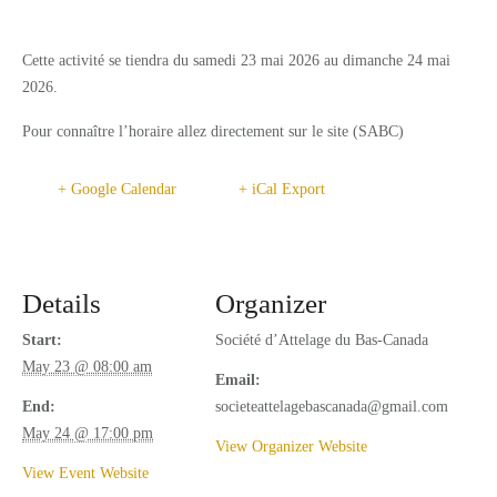
SERVICES
Cette activité se tiendra du samedi 23 mai 2026 au dimanche 24 mai
RESTAURANTS
2026.
CAFÉ-BISTRO L'ÉQUESTRIA
Pour connaître l’horaire allez directement sur le site (SABC)
LUCKY – BOUFFE DE RUE
+ Google Calendar
+ iCal Export
ACTIVITIES
CAMPING
FACILITIES
Details
Organizer
Start:
Société d’Attelage du Bas-Canada
CONTACT
May 23 @ 08:00 am
Email:
SPONSORS
End:
societeattelagebascanada@gmail.com
EN_CA
May 24 @ 17:00 pm
View Organizer Website
View Event Website
FR_CA