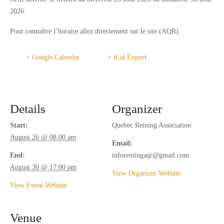
SERVICES
2026.
RESTAURANTS
Pour connaître l’horaire allez directement sur le site (AQR)
CAFÉ-BISTRO L'ÉQUESTRIA
+ Google Calendar
+ iCal Export
LUCKY – BOUFFE DE RUE
ACTIVITIES
Details
Organizer
CAMPING
Start:
Quebec Reining Association
FACILITIES
August 26 @ 08:00 am
Email:
CONTACT
End:
inforeiningaqr@gmail.com
August 30 @ 17:00 pm
View Organizer Website
SPONSORS
View Event Website
EN_CA
Venue
FR_CA