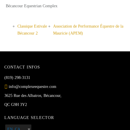
Bécancour Equestrian Complex
Classique Estivale
Association de Performance Équestre de la
Bécancour 2
Mauricie (APEM)
CONTACT INFOS
(819) 298-3131
info@complexeequestre.com
3625 Rue des Albatros, Bécancour,
QC G9H 3Y2
LANGUAGE SELECTOR
EN_CA