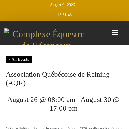
August 9, 2026
12:31:46
CALENDAR
« All Events
D’ÉVÉNEMENTS
Association Québécoise de Reining
CLASSIQUES
(AQR)
BÉCANCOUR
CLASSIQUE JUMPING BÉCANCOUR
August 26 @ 08:00 am
-
August 30 @
CLASSIQUE ESTIVALE BÉCANCOUR
17:00 pm
TRAINING
SESSIONS
Cette activité se tiendra du mercredi 26 août 2026 au dimanche 30 août