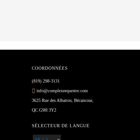
i
v
è
g
n
a
e
m
t
e
n
i
t
s
o
COORDONNÉES
p
a
n
(819) 298-3131
r
info@complexeequestre.com
d
m
o
3625 Rue des Albatros, Bécancour,
e
t
QC G9H 3Y2
-
v
c
SÉLECTEUR DE LANGUE
l
u
é
FR_CA