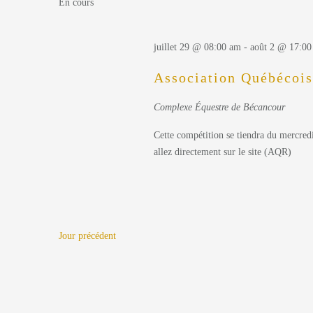
En cours
e
l
o
e
t
r
c
juillet 29 @ 08:00 am
-
août 2 @ 17:0
-
t
c
c
Association Québécoi
i
l
o
h
é
Complexe Équestre de Bécancour
n
.
e
n
R
Cette compétition se tiendra du mercred
e
e
allez directement sur le site (AQR)
e
z
c
u
h
t
n
e
e
r
n
d
c
Jour précédent
a
a
h
t
e
v
e
r
.
É