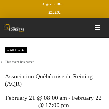
August 8, 2026
22:22:32
CALENDAR
« All Events
D’ÉVÉNEMENTS
This event has passed.
CLASSIQUES
BÉCANCOUR
Association Québécoise de Reining
CLASSIQUE JUMPING BÉCANCOUR
(AQR)
CLASSIQUE ESTIVALE BÉCANCOUR
February 21 @ 08:00 am
-
February 22
TRAINING
@ 17:00 pm
SESSIONS