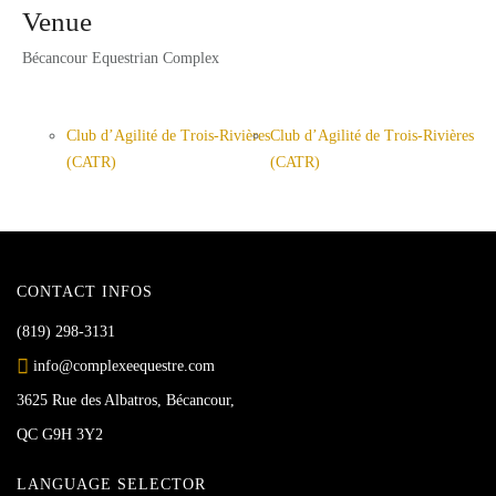
Venue
Bécancour Equestrian Complex
Club d’Agilité de Trois-Rivières
Club d’Agilité de Trois-Rivières
(CATR)
(CATR)
CONTACT INFOS
(819) 298-3131
info@complexeequestre.com
3625 Rue des Albatros, Bécancour,
QC G9H 3Y2
LANGUAGE SELECTOR