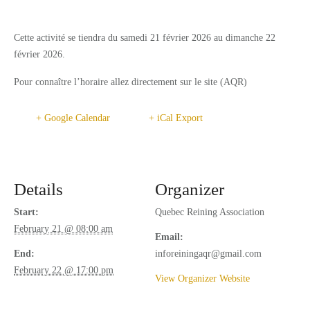
SERVICES
Cette activité se tiendra du samedi 21 février 2026 au dimanche 22
RESTAURANTS
février 2026.
CAFÉ-BISTRO L'ÉQUESTRIA
Pour connaître l’horaire allez directement sur le site (AQR)
LUCKY – BOUFFE DE RUE
+ Google Calendar
+ iCal Export
ACTIVITIES
CAMPING
FACILITIES
Details
Organizer
Start:
Quebec Reining Association
CONTACT
February 21 @ 08:00 am
Email:
SPONSORS
End:
inforeiningaqr@gmail.com
EN_CA
February 22 @ 17:00 pm
View Organizer Website
FR_CA